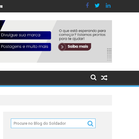
a laser
 quanto a segurança nas operações de soldagem a laser