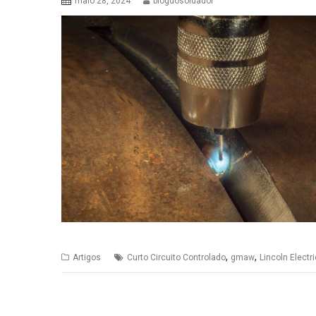
maio 28, 2024
blogdosoldador
,
,
Artigos
Curto Circuito Controlado
gmaw
Lincoln Electri