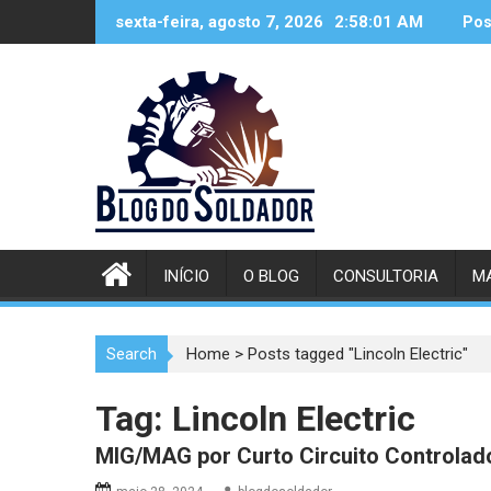
Skip
sexta-feira, agosto 7, 2026
2:58:02 AM
Pos
to
content
INÍCIO
O BLOG
CONSULTORIA
MA
Search
Home
>
Posts tagged "Lincoln Electric"
Tag:
Lincoln Electric
MIG/MAG por Curto Circuito Controlad