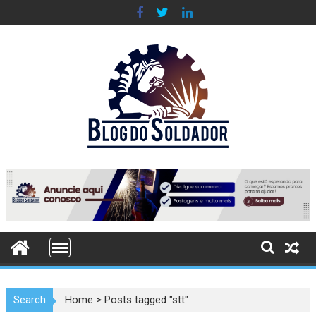
Skip
to
content
Search
Home
>
Posts tagged "stt"