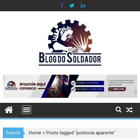
Skip
to
content
Search
Home
>
Posts tagged "potencia aparente"